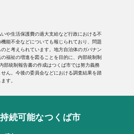
払いや生活保護費の過大支給など行政における不
の機能不全などについても報じられており、
問題
ものと考えられています。
地方自治体のガバナン
民の福祉の増進を図ることを目的に、内部統制制
内部統制報告書の作成はつくば市では努力義務
ません。今後の委員会などにおける調査結果を踏
します。
と
持続可能なつくば市