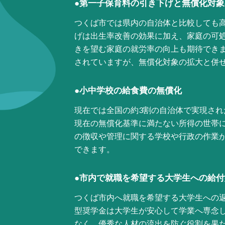
●
第一子保育料の引き下げと無償化対象
つくば市では県内の自治体と比較しても
げは出生率改善の効果に加え、家庭の可
きを望む家庭の就労率の向上も期待でき
されていますが、無償化対象の拡大と併
●
小中学校の給食費の無償化
現在では全国の約3割の自治体で実現さ
現在の無償化基準に満たない所得の世帯
の徴収や管理に関する学校や行政の作業
できます。
●市内で就職を希望する大学生への給
つくば市内へ就職を希望する大学生への
型奨学金は大学生が安心して学業へ専念
なく、優秀な人材の流出を防ぐ役割を果