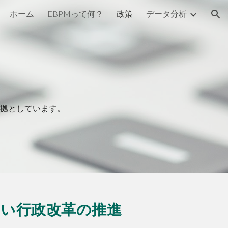
ホーム
EBPMって何？
政策
データ分析
ion
拠としています。
い行政改革の推進