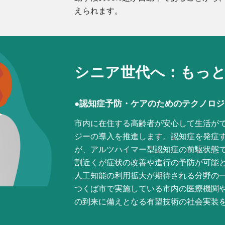
えられます。
シニア
世代へ：
もっ
●
認知症予防・ケアのためのテクノロジ
市内に在住する高齢者が安心して生活が
ジーの導入を推進します。
認知症を発症
が、アルツハイマー型認知症の前駆状態
割近くが症状の改善や進行の予防が可能
人工知能の利用拡大が期待される分野の
つくば市で実施している市内の医療機関
の到来に備えとなる有望技術の社会実装