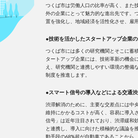
つくば市は労働人口の比率が高く、また
外の企業にとって魅力的な進出先です。
置を強化し、地域経済を活性化させ、雇
●
技術を活かしたスタートアップ企業の
つくば市には多くの研究機関とそこに蓄
タートアップ企業には、技術革新の機会
え、研究機関と連携しやすい環境の整備
制度を推進します。
●
スマート信号の導入などによる交通渋
渋滞解消のために、主要な交差点には中
維持にかかるコストが高く、容易に導入
信号」は近年注目されており、渋滞緩和
と連携し、導入に向けた積極的な議論を
動手段の68%超が自動車であることから