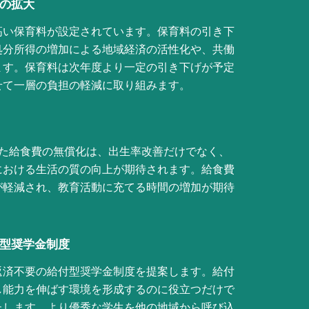
の拡大
高い保育料が設定されています。保育料の引き下
処分所得の増加による地域経済の活性化や、共働
ます。保育料は
次年度より一定の引き下げが予定
せて
一層の
負担の軽減に取り組みます。
れた給食費の無償化は、出生率改善だけでなく、
における生活の質の向上が期待されます。給食費
が軽減され、教育活動に充てる時間の増加が期待
付型奨学金制度
返済不要の給付型奨学金制度を提案します。給付
し能力を伸ばす環境を形成するのに役立つだけで
たします。より優秀な学生を他の地域から呼び込