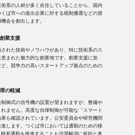
技術系の人材が多く在住していることから、国内
つくば市への進出企業に対する税制優遇などの措
用機会を創出します。
創業支援
積された技術やノウハウがあり、特に技術系のス
に恵まれた魅力的な創業地です。創業支援に加
など、競争力の高いスタートアップ拠点のための
滞の軽減
央制御式の信号機の設置が望まれますが、整備や
されません。高度な
自律
制御が可能な「スマート
効果も確認されています。公安委員会や研究機関
推進します。つくば市においては通勤のための移
、時差通勤を推進することも渋滞解消に有効と考