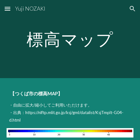
Yuji NOZAKI
Skip to main content
Skip to navigation
標高マップ
【つくば市の標高MAP】
・自由に拡大/縮小してご利用いただけます。
・出典：https://nlftp.mlit.go.jp/ksj/gml/datalist/KsjTmplt-G04-
d.html